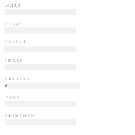
Leeftijd
Vintage
Gebotteld
Vat type
Vat nummer
#
Inhoud
Aantal flessen