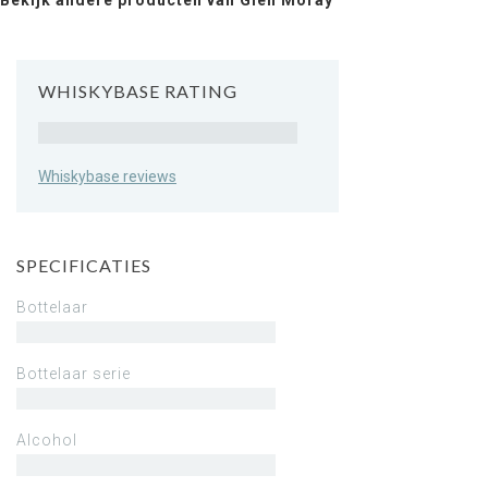
Bekijk andere producten van Glen Moray
WHISKYBASE RATING
Rating
Whiskybase reviews
SPECIFICATIES
Bottelaar
Bottelaar serie
Alcohol