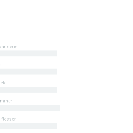
aar serie
d
eld
ummer
 flessen