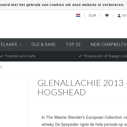
kkoord met het gebruik van cookies om onze website te verbeteren.
EUR
MI
TELAARS
OLD & RARE
TOP 25
NEW CAMPBELT
Trusted and safe
Thousands of happy cu
ad
GLENALLACHIE 2013 
HOGSHEAD
In The Master Blender's European Collection va
whisky. De Speysider rijpte de hele periode op e