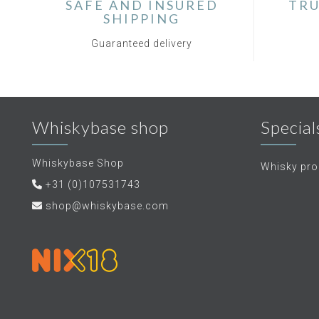
SAFE AND INSURED
TRU
SHIPPING
Guaranteed delivery
Whiskybase shop
Special
Whiskybase Shop
Whisky proe
+31 (0)107531743
shop@whiskybase.com