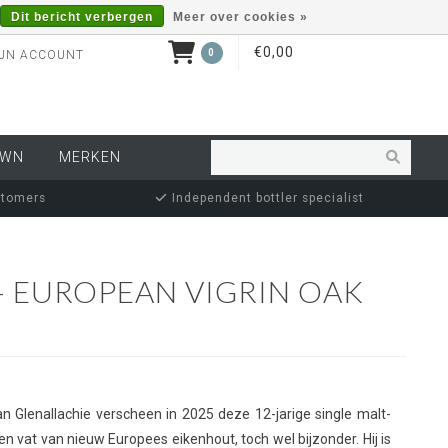
Dit bericht verbergen
Meer over cookies »
€0,00
0
JN ACCOUNT
OWN
MERKEN
stomers
Independent bottler specialist
- EUROPEAN VIGRIN OAK
n Glenallachie verscheen in 2025 deze 12-jarige single malt-
en vat van nieuw Europees eikenhout, toch wel bijzonder. Hij is