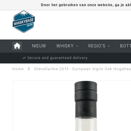
Door het gebruiken van onze website, ga je a
NIEUW
WHISKY
REGIO'S
BOT
Secure and guaranteed delivery
Home
Glenallachie 2013 - European Vigrin Oak Hogshe