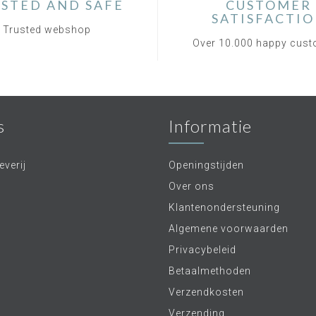
STED AND SAFE
CUSTOMER
SATISFACTI
Trusted webshop
Over 10.000 happy cus
s
Informatie
verij
Openingstijden
Over ons
Klantenondersteuning
Algemene voorwaarden
Privacybeleid
Betaalmethoden
Verzendkosten
Verzending