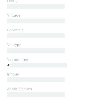
Leeftijd
Vintage
Gebotteld
Vat type
Vat nummer
#
Inhoud
Aantal flessen