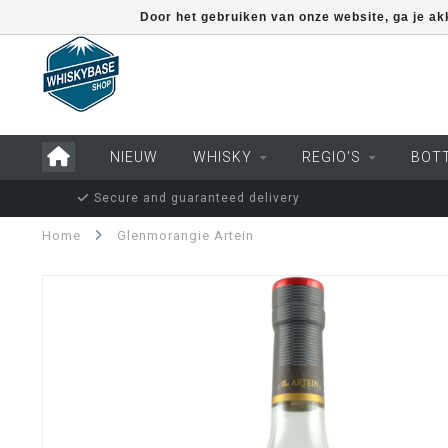
Door het gebruiken van onze website, ga je a
NIEUW
WHISKY
REGIO'S
BOT
Secure and guaranteed delivery
Home
Glenmorangie Artein