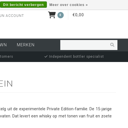
Dit bericht verbergen
Meer over cookies »
€0,00
0
JN ACCOUNT
OWN
MERKEN
stomers
Independent bottler specialist
EIN
lg uit de experimentele Private Edition-familie. De 15-jarige
vaten. Dat levert een whisky op met tonen van fruit en zoete