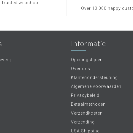
Trusted webshop
Over 10.000 happy cus
s
Informatie
verij
Openingstijden
Over ons
Klantenondersteuning
Algemene voorwaarden
Privacybeleid
Betaalmethoden
Verzendkosten
Verzending
USA Shipping