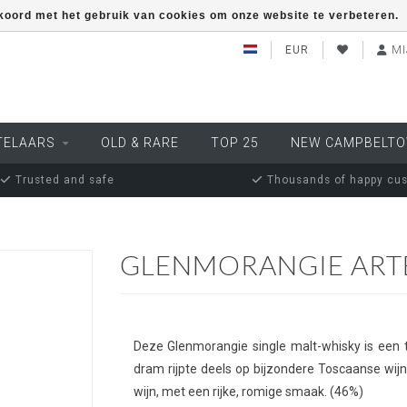
kkoord met het gebruik van cookies om onze website te verbeteren.
EUR
MI
TELAARS
OLD & RARE
TOP 25
NEW CAMPBELT
Trusted and safe
Thousands of happy cu
GLENMORANGIE ART
Deze Glenmorangie single malt-whisky is een te
dram rijpte deels op bijzondere Toscaanse wijn
wijn, met een rijke, romige smaak. (46%)