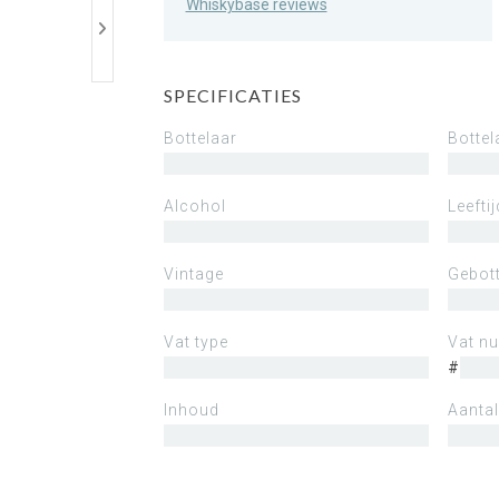
Whiskybase reviews
SPECIFICATIES
Bottelaar
Bottel
Alcohol
Leeftij
Vintage
Gebott
Vat type
Vat n
#
Inhoud
Aantal