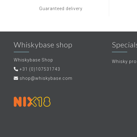
Guaranteed delivery
Whiskybase shop
Special
Whiskybase Shop
Whisky proe
+31 (0)107531743
shop@whiskybase.com