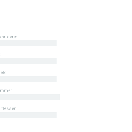
aar serie
d
eld
ummer
 flessen