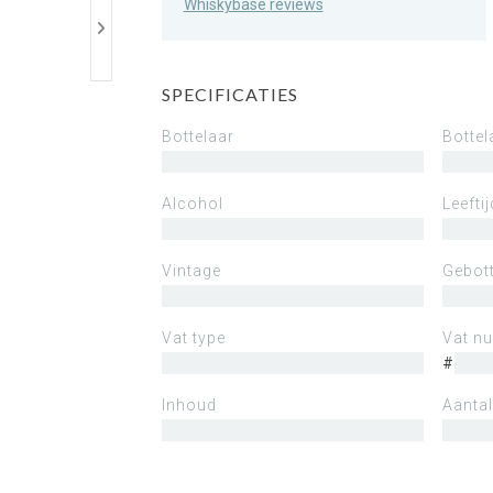
Whiskybase reviews
SPECIFICATIES
Bottelaar
Bottel
Alcohol
Leeftij
Vintage
Gebott
Vat type
Vat n
#
Inhoud
Aantal