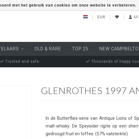
kkoord met het gebruik van cookies om onze website te verbeteren.
EUR
MI
TELAARS
OLD & RARE
TOP 25
NEW CAMPBELT
Trusted and safe
Thousands of happy cu
GLENROTHES 1997 AN
In de Butterflies-serie van Antique Lions of S
malt-whisky. De Speysider rijpte op een sherr
gedroogd fruit en toffee. (57% vatsterkte)