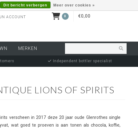
Dit bericht verbergen
Meer over cookies »
€0,00
0
JN ACCOUNT
OWN
MERKEN
stomers
Independent bottler specialist
TIQUE LIONS OF SPIRITS
pirits verscheen in 2017 deze 20 jaar oude Glenrothes single
yvat, wat goed te proeven is aan tonen als chocola, koffie,