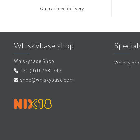
Guaranteed delivery
Whiskybase shop
Special
Whiskybase Shop
Whisky proe
+31 (0)107531743
shop@whiskybase.com