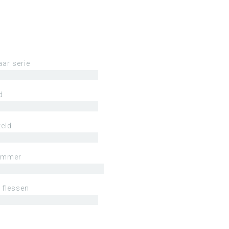
aar serie
d
eld
ummer
 flessen