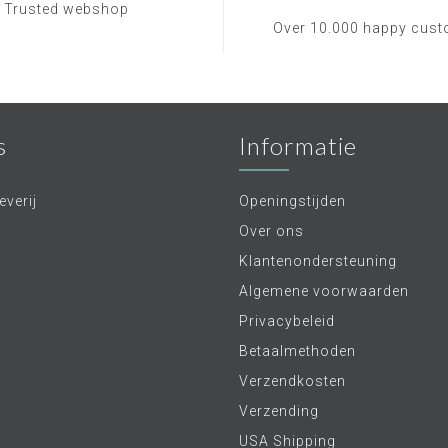
Trusted webshop
Over 10.000 happy cus
s
Informatie
verij
Openingstijden
Over ons
Klantenondersteuning
Algemene voorwaarden
Privacybeleid
Betaalmethoden
Verzendkosten
Verzending
USA Shipping