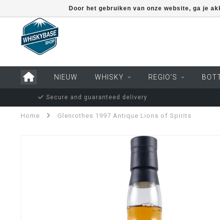
Door het gebruiken van onze website, ga je a
NIEUW
WHISKY
REGIO'S
BOT
Secure and guaranteed delivery
Home
Glenrothes 1997 Antique Lions of Spirits