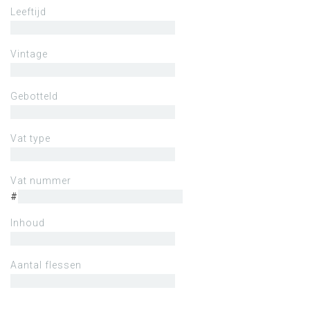
Leeftijd
Vintage
Gebotteld
Vat type
Vat nummer
#
Inhoud
Aantal flessen