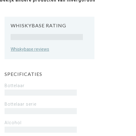
Bekijk andere producten van Invergordon
WHISKYBASE RATING
Rating
Whiskybase reviews
SPECIFICATIES
Bottelaar
Bottelaar serie
Alcohol