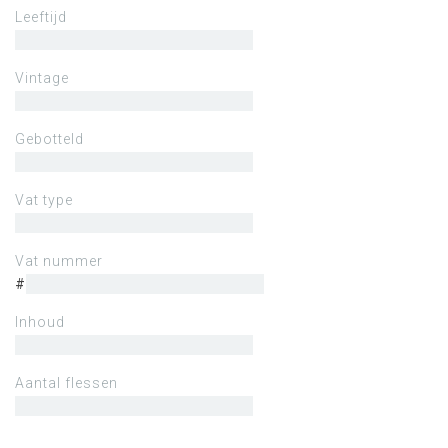
Leeftijd
Vintage
Gebotteld
Vat type
Vat nummer
#
Inhoud
Aantal flessen