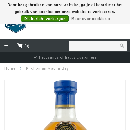
Door het gebruiken van onze website, ga je akkoord met het
gebruik van cookies om onze website te verbeteren.
EUR
Dit bericht verbergen
Meer over cookies »
(0)
Thousands of happy customers
Ind
Home
Kilchoman Machir Bay