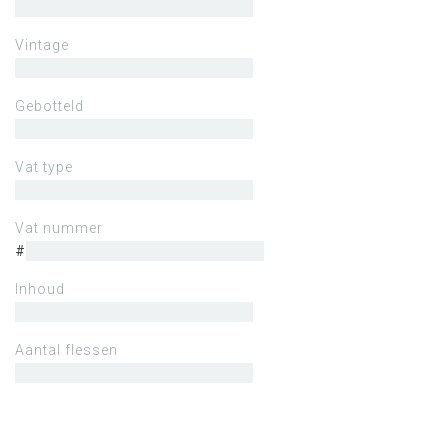
Vintage
Gebotteld
Vat type
Vat nummer
#
Inhoud
Aantal flessen