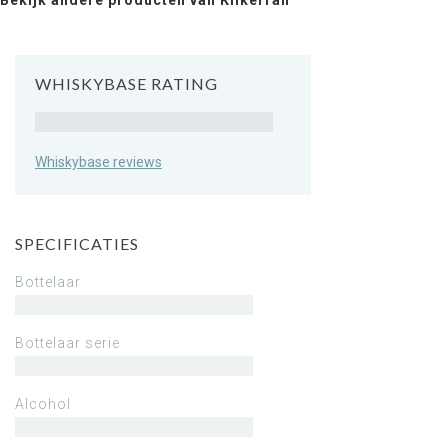
Bekijk andere producten van Kilkerran
WHISKYBASE RATING
Rating
Whiskybase reviews
SPECIFICATIES
Bottelaar
Bottelaar serie
Alcohol