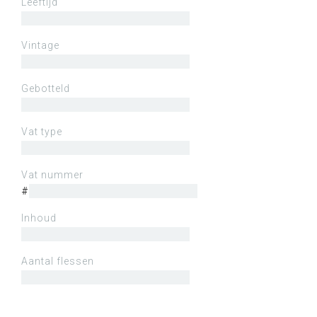
Leeftijd
Vintage
Gebotteld
Vat type
Vat nummer
#
Inhoud
Aantal flessen