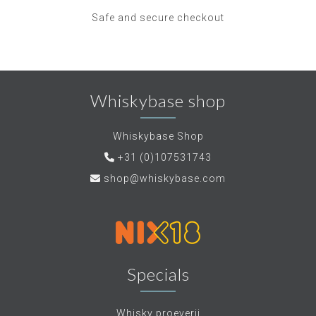
Safe and secure checkout
Whiskybase shop
Whiskybase Shop
+31 (0)107531743
shop@whiskybase.com
Specials
Whisky proeverij