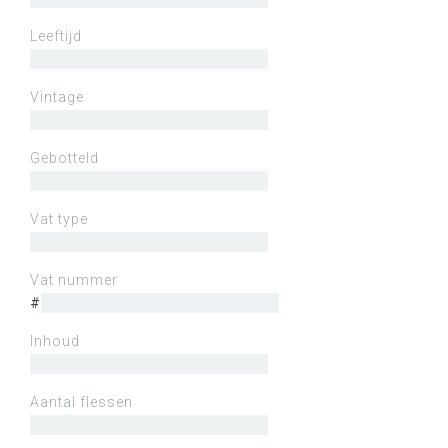
Leeftijd
Vintage
Gebotteld
Vat type
Vat nummer
#
Inhoud
Aantal flessen