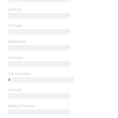
Leeftijd
Vintage
Gebotteld
Vat type
Vat nummer
#
Inhoud
Aantal flessen