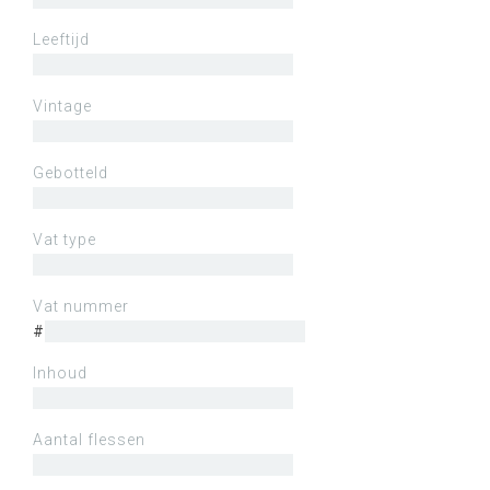
Leeftijd
Vintage
Gebotteld
Vat type
Vat nummer
#
Inhoud
Aantal flessen