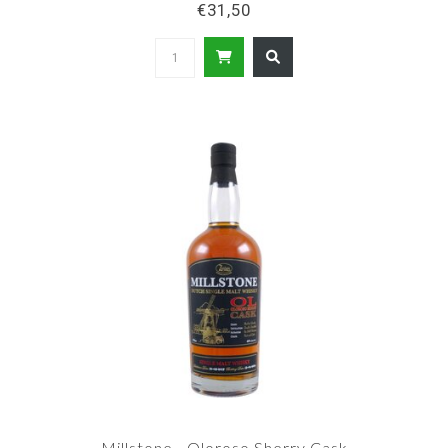
€31,50
Millstone - Oloroso Sherry Cask