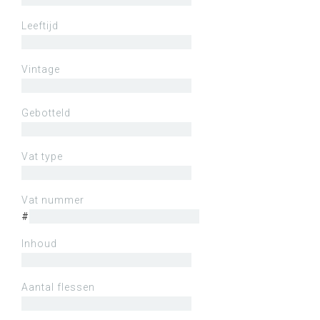
Leeftijd
Vintage
Gebotteld
Vat type
Vat nummer
#
Inhoud
Aantal flessen