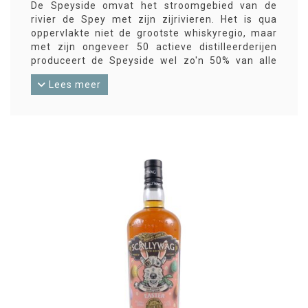
De Speyside omvat het stroomgebied van de
rivier de Spey met zijn zijrivieren. Het is qua
oppervlakte niet de grootste whiskyregio, maar
met zijn ongeveer 50 actieve distilleerderijen
produceert de Speyside wel zo'n 50% van alle
Schotse whisky. Om die reden wordt de Speyside
Lees meer
formeel beschouwd als een aparte whiskyregio,
hoewel het in de Highlands ligt. Een algemene
karakteristiek van Speyside-whisky zou kunnen
zijn: niet rokerig, fruitig, bloemen.