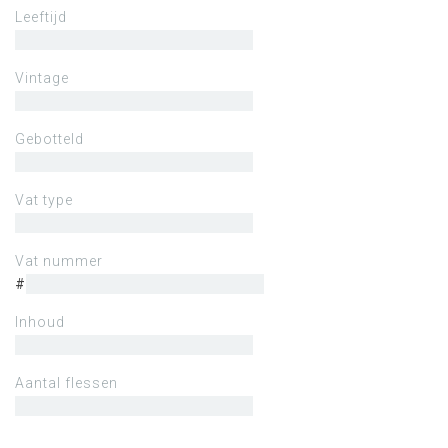
Leeftijd
Vintage
Gebotteld
Vat type
Vat nummer
#
Inhoud
Aantal flessen