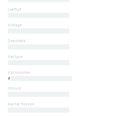
Leeftijd
Vintage
Gebotteld
Vat type
Vat nummer
#
Inhoud
Aantal flessen