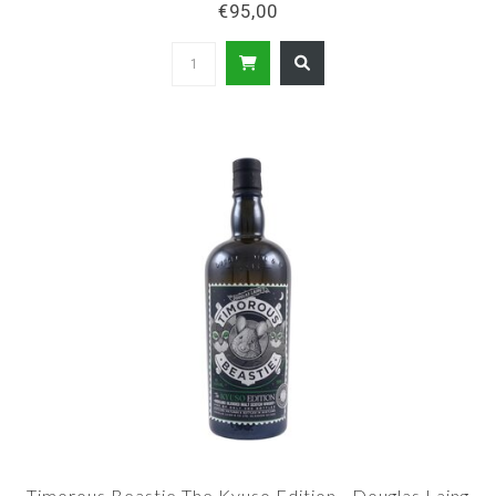
€95,00
Timorous Beastie The Kyuso Edition - Douglas Laing