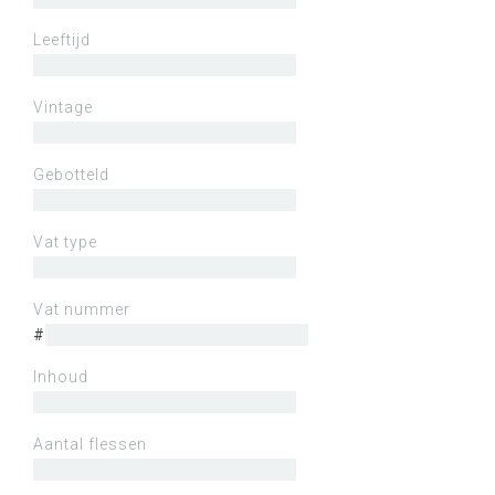
Leeftijd
Vintage
Gebotteld
Vat type
Vat nummer
#
Inhoud
Aantal flessen