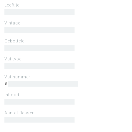
Leeftijd
Vintage
Gebotteld
Vat type
Vat nummer
#
Inhoud
Aantal flessen