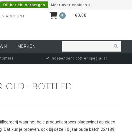
Dit bericht verbergen
Meer over cookies »
€0,00
0
JN ACCOUNT
OWN
MERKEN
stomers
Independent bottler specialist
-OLD - BOTTLED
illeerderij waar het hele productieproces plaatsvindt op eigen
g. Dat kun je proeven, ook bij deze 10 jaar oude batch 22/189: