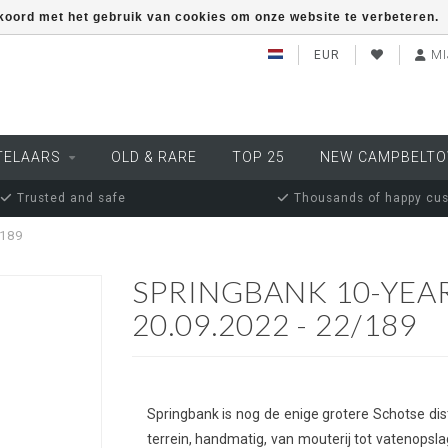
kkoord met het gebruik van cookies om onze website te verbeteren.
EUR
MI
TELAARS
OLD & RARE
TOP 25
NEW CAMPBELT
Trusted and safe
Thousands of happy cu
/189
SPRINGBANK 10-YEAR
20.09.2022 - 22/189
Springbank is nog de enige grotere Schotse dist
terrein, handmatig, van mouterij tot vatenopsla