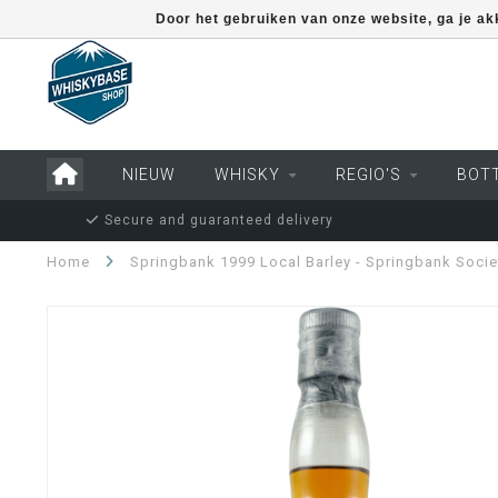
Door het gebruiken van onze website, ga je a
NIEUW
WHISKY
REGIO'S
BOT
Secure and guaranteed delivery
Home
Springbank 1999 Local Barley - Springbank Socie