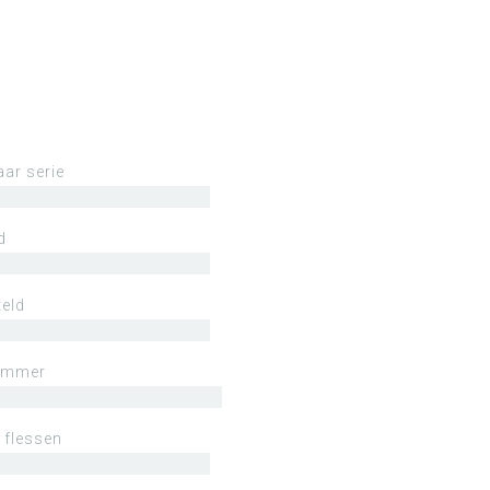
aar serie
d
eld
ummer
 flessen