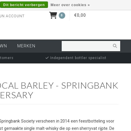
Dit bericht verbergen
Meer over cookies »
€0,00
0
JN ACCOUNT
OWN
MERKEN
stomers
Independent bottler specialist
OCAL BARLEY - SPRINGBANK
VERSARY
Springbank Society verscheen in 2014 een feestbotteling voor
rst gemaakte single malt-whisky die op een sherryvat rijpte. De