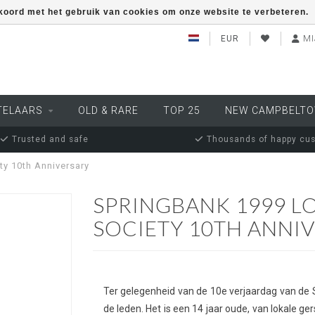
kkoord met het gebruik van cookies om onze website te verbeteren.
EUR
MI
TELAARS
OLD & RARE
TOP 25
NEW CAMPBELT
Trusted and safe
Thousands of happy cu
ty 10th Anniversary
SPRINGBANK 1999 L
SOCIETY 10TH ANNI
Ter gelegenheid van de 10e verjaardag van de 
de leden. Het is een 14 jaar oude, van lokale ge