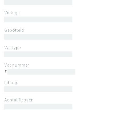
Vintage
Gebotteld
Vat type
Vat nummer
#
Inhoud
Aantal flessen