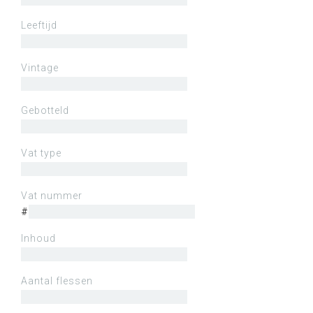
Leeftijd
Vintage
Gebotteld
Vat type
Vat nummer
#
Inhoud
Aantal flessen