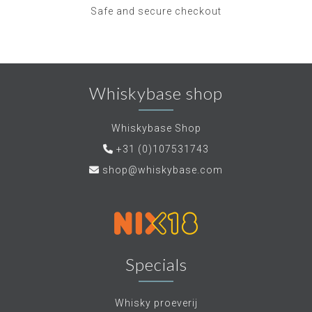
Safe and secure checkout
Whiskybase shop
Whiskybase Shop
+31 (0)107531743
shop@whiskybase.com
Specials
Whisky proeverij