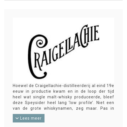
Hoewel de Craigellachie-distilleerderij al eind 19e
eeuw in productie kwam en in de loop der tijd
heel wat single malt-whisky produceerde, bleef
deze Speysider heel lang ‘low profile’. Niet een
van de grote whiskynamen, zeg maar. Pas in
2004 kwam Craigellachie uit met de eerste eigen
Lees meer
distillery bottling. Er kwamen natuurlijk wel
eerder onafhankelijke bottelingen uit.