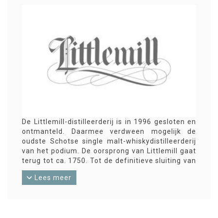
De Littlemill-distilleerderij is in 1996 gesloten en
ontmanteld. Daarmee verdween mogelijk de
oudste Schotse single malt-whiskydistilleerderij
van het podium. De oorsprong van Littlemill gaat
terug tot ca. 1750. Tot de definitieve sluiting van
de in de Lowlands gelegen distilleerderij waren er
Lees meer
flink wat eigenaarswisselingen.
Vermeldenswaard is ook dat Littlemill tot in de
jaren ’30 volgens de ‘triple distillation’-techniek
werkte. Nog steeds verschijnen er onafhankelijke