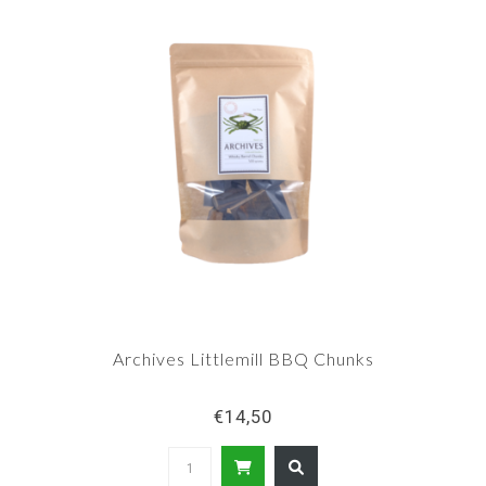
Littlemill-bottelingen, maar het worden er wel
steeds minder.
Archives Littlemill BBQ Chunks
€14,50