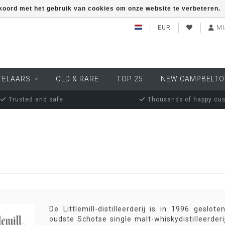
kkoord met het gebruik van cookies om onze website te verbeteren.
EUR
MI
TELAARS
OLD & RARE
TOP 25
NEW CAMPBELT
Trusted and safe
Thousands of happy cu
De Littlemill-distilleerderij is in 1996 ges
oudste Schotse single malt-whiskydistilleerder