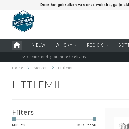
Door het gebruiken van onze website, ga je a
NIEUW
WHISKY
REGIO'S
BOT
Secure and guaranteed delivery
Home
Merken
Littlemill
LITTLEMILL
Filters
Min: €
0
Max: €
550