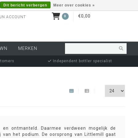
Dit bericht verbergen
Meer over cookies »
€0,00
0
JN ACCOUNT
OWN
MERKEN
stomers
Independent bottler specialist
loten en ontmanteld. Daarmee verdween mogelijk de
ij van het podium. De oorsprong van Littlemill gaat