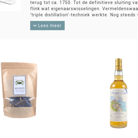
terug tot ca. 1750. Tot de definitieve sluiting v
flink wat eigenaarswisselingen. Vermeldenswaard 
‘triple distillation’-techniek werkte. Nog steeds
maar het worden er wel steeds minder.
Lees meer