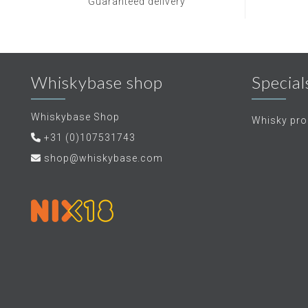
Guaranteed delivery
Whiskybase shop
Special
Whiskybase Shop
Whisky proe
+31 (0)107531743
shop@whiskybase.com