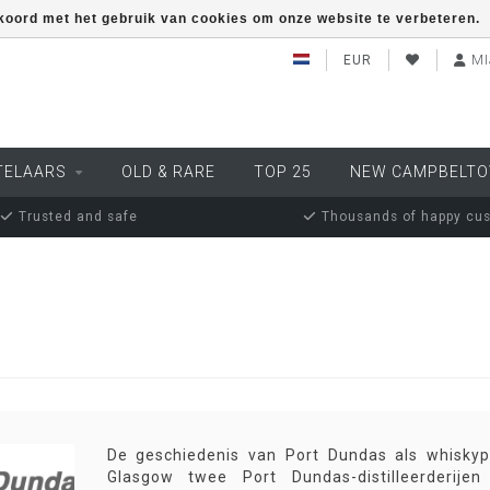
kkoord met het gebruik van cookies om onze website te verbeteren.
EUR
MI
TELAARS
OLD & RARE
TOP 25
NEW CAMPBELT
Trusted and safe
Thousands of happy cu
De geschiedenis van Port Dundas als whiskypr
Glasgow twee Port Dundas-distilleerderijen