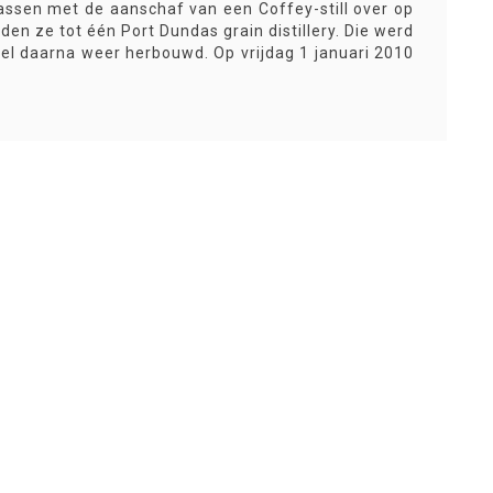
assen met de aanschaf van een Coffey-still over op
den ze tot één Port Dundas grain distillery. Die werd
el daarna weer herbouwd. Op vrijdag 1 januari 2010
 onafhankelijke Port Dundas-bottelingen uit.