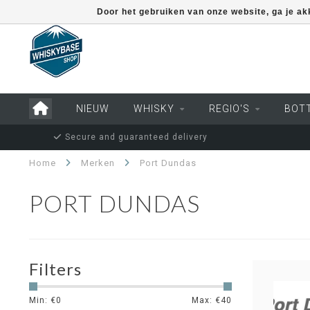
Door het gebruiken van onze website, ga je a
NIEUW
WHISKY
REGIO'S
BOT
Secure and guaranteed delivery
Home
Merken
Port Dundas
PORT DUNDAS
Filters
Min: €
0
Max: €
40