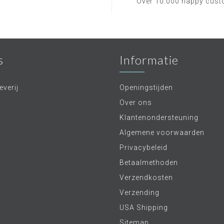
Over 10.000 happy cus
s
Informatie
verij
Openingstijden
Over ons
Klantenondersteuning
Algemene voorwaarden
Privacybeleid
Betaalmethoden
Verzendkosten
Verzending
USA Shipping
Sitemap