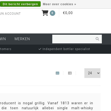
Dit bericht verbergen
Meer over cookies »
€0,00
0
JN ACCOUNT
OWN
MERKEN
stomers
Independent bottler specialist
oducent is nogal grillig. Vanaf 1813 waren er in
 die toen natuurlijk allebei single malt-whisky