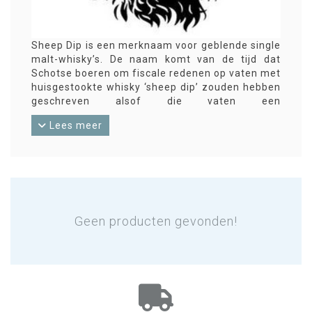
Sheep Dip is een merknaam voor geblende single
malt-whisky’s. De naam komt van de tijd dat
Schotse boeren om fiscale redenen op vaten met
huisgestookte whisky ‘sheep dip’ zouden hebben
geschreven alsof die vaten een
ontsmettingsmiddel voor schapen (sheep dip)
Lees meer
zouden bevatten.
De blended malt-whisky’s van Sheep Dip kunnen
tot wel 18 verschillende single malts bevatten.
Waarschijnlijk bestaat de producent van Sheep
Dip overigens niet meer.
Geen producten gevonden!