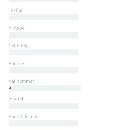
Leeftijd
Vintage
Gebotteld
Vat type
Vat nummer
#
Inhoud
Aantal flessen