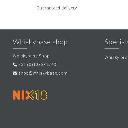
Guaranteed delivery
Whiskybase shop
Special
Whiskybase Shop
Whisky proe
+31 (0)107531743
shop@whiskybase.com