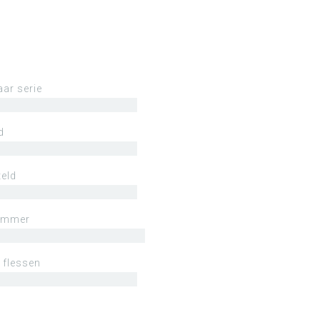
aar serie
d
eld
ummer
 flessen