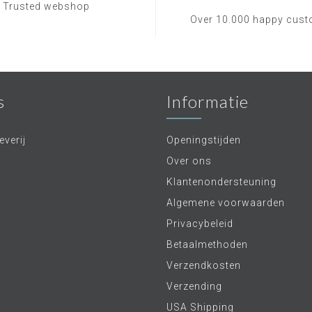
Trusted webshop
Over 10.000 happy cus
s
Informatie
verij
Openingstijden
Over ons
Klantenondersteuning
Algemene voorwaarden
Privacybeleid
Betaalmethoden
Verzendkosten
Verzending
USA Shipping