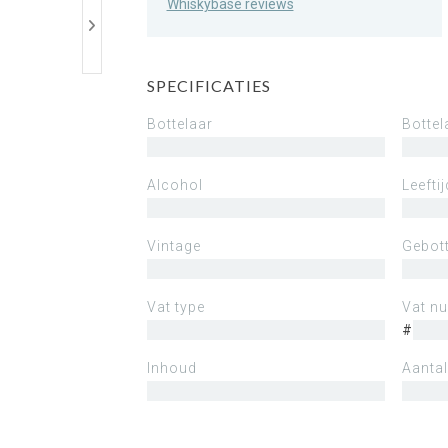
Whiskybase reviews
SPECIFICATIES
Bottelaar
Bottel
Alcohol
Leeftij
Vintage
Gebott
Vat type
Vat n
#
Inhoud
Aantal