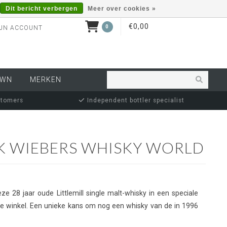
Dit bericht verbergen
Meer over cookies »
€0,00
0
JN ACCOUNT
OWN
MERKEN
stomers
Independent bottler specialist
CK WIEBERS WHISKY WORLD
e 28 jaar oude Littlemill single malt-whisky in een speciale
n de winkel. Een unieke kans om nog een whisky van de in 1996