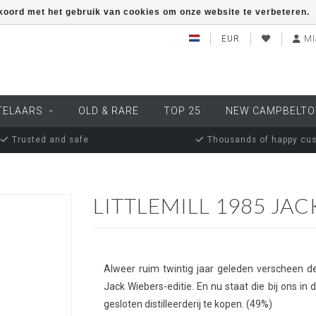
kkoord met het gebruik van cookies om onze website te verbeteren.
EUR
MI
TELAARS
OLD & RARE
TOP 25
NEW CAMPBELT
Trusted and safe
Thousands of happy cu
LITTLEMILL 1985 JA
Alweer ruim twintig jaar geleden verscheen dez
Jack Wiebers-editie. En nu staat die bij ons i
gesloten distilleerderij te kopen. (49%)