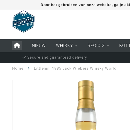
Door het gebruiken van onze website, ga je a
NIEUW
WHISKY
REGIO'S
BOT
Secure and guaranteed delivery
Home
Littlemill 1985 Jack Wiebers Whisky World