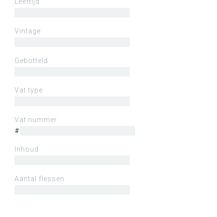
Leeftijd
Vintage
Gebotteld
Vat type
Vat nummer
#
Inhoud
Aantal flessen