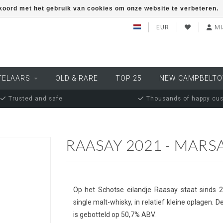
kkoord met het gebruik van cookies om onze website te verbeteren.
EUR
MI
TELAARS
OLD & RARE
TOP 25
NEW CAMPBELT
Trusted and safe
Thousands of happy cu
RAASAY 2021 - MARS
Op het Schotse eilandje Raasay staat sinds 2
single malt-whisky, in relatief kleine oplagen. 
is gebotteld op 50,7% ABV.