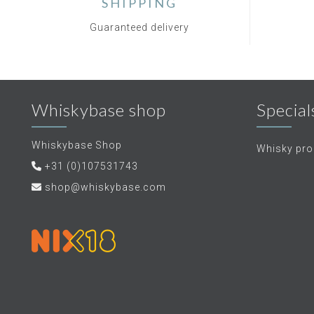
SHIPPING
Guaranteed delivery
Whiskybase shop
Special
Whiskybase Shop
Whisky proe
+31 (0)107531743
shop@whiskybase.com