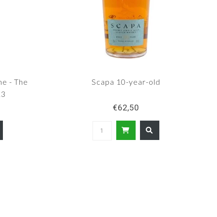
e - The
Scapa 10-year-old
.3
€62,50