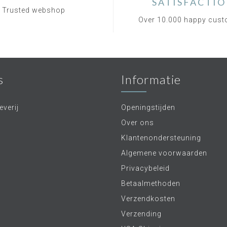
SATISFACTI
Trusted webshop
Over 10.000 happy cus
s
Informatie
verij
Openingstijden
Over ons
Klantenondersteuning
Algemene voorwaarden
Privacybeleid
Betaalmethoden
Verzendkosten
Verzending