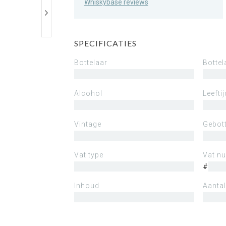
Whiskybase reviews
SPECIFICATIES
Bottelaar
Bottel
Alcohol
Leeftij
Vintage
Gebott
Vat type
Vat n
#
Inhoud
Aantal