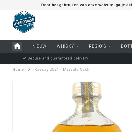
Door het gebruiken van onze website, ga je a
NIEUW
WHISKY
REGIO'S
BOT
Secure and guaranteed delivery
Home
Raasay 2021 - Marsala Cask