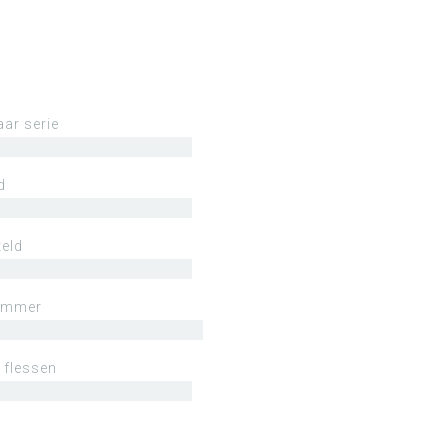
aar serie
d
eld
ummer
 flessen