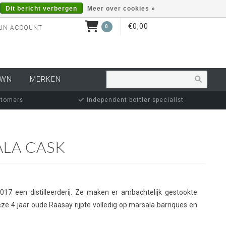
Dit bericht verbergen
Meer over cookies »
€0,00
0
JN ACCOUNT
OWN
MERKEN
stomers
Independent bottler specialist
ALA CASK
017 een distilleerderij. Ze maken er ambachtelijk gestookte
Deze 4 jaar oude Raasay rijpte volledig op marsala barriques en