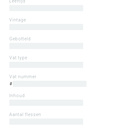
Leeftijd
Vintage
Gebotteld
Vat type
Vat nummer
#
Inhoud
Aantal flessen