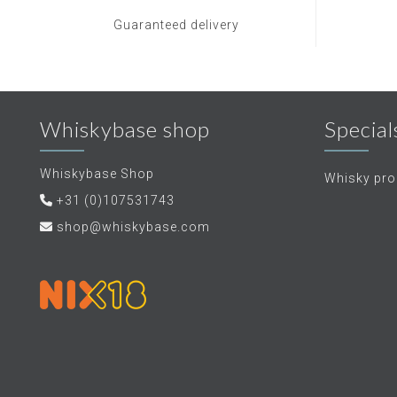
Guaranteed delivery
Whiskybase shop
Special
Whiskybase Shop
Whisky proe
+31 (0)107531743
shop@whiskybase.com