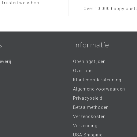
Trusted webshop
Over 10.000 happy cus
s
Informatie
verij
Openingstijden
Over ons
Klantenondersteuning
Algemene voorwaarden
Privacybeleid
Betaalmethoden
Verzendkosten
Verzending
USA Shipping