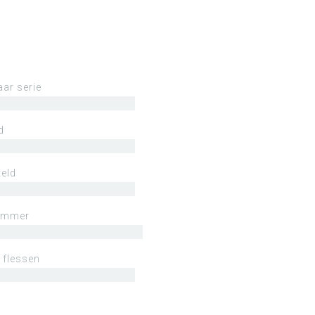
aar serie
d
eld
ummer
 flessen