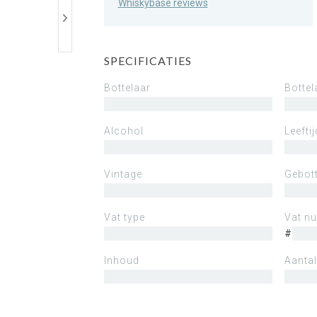
Whiskybase reviews
SPECIFICATIES
Bottelaar
Bottel
Alcohol
Leeftij
Vintage
Gebott
Vat type
Vat n
#
Inhoud
Aantal