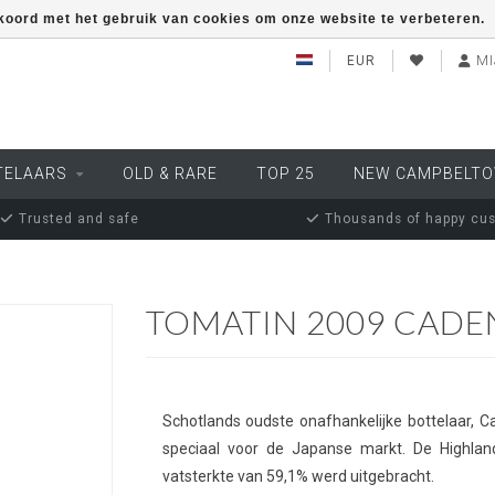
kkoord met het gebruik van cookies om onze website te verbeteren.
EUR
MI
TELAARS
OLD & RARE
TOP 25
NEW CAMPBELT
Trusted and safe
Thousands of happy cu
TOMATIN 2009 CADE
Schotlands oudste onafhankelijke bottelaar, 
speciaal voor de Japanse markt. De Highland
vatsterkte van 59,1% werd uitgebracht.