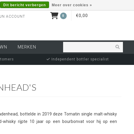
Dit bericht verbergen
Meer over cookies »
€0,00
0
JN ACCOUNT
OWN
MERKEN
stomers
Independent bottler specialist
NHEAD'S
Cadenhead, bottelde in 2019 deze Tomatin single malt-whisky
-whisky rijpte 10 jaar op een bourbonvat voor hij op een