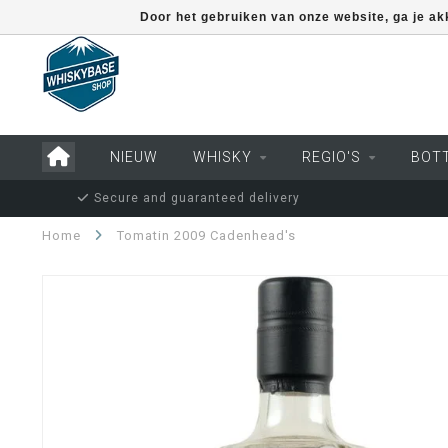
Door het gebruiken van onze website, ga je a
NIEUW
WHISKY
REGIO'S
BOT
Secure and guaranteed delivery
Home
Tomatin 2009 Cadenhead's