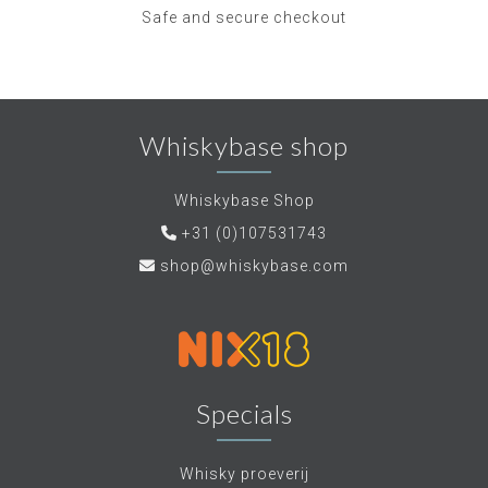
Safe and secure checkout
Whiskybase shop
Whiskybase Shop
+31 (0)107531743
shop@whiskybase.com
Specials
Whisky proeverij