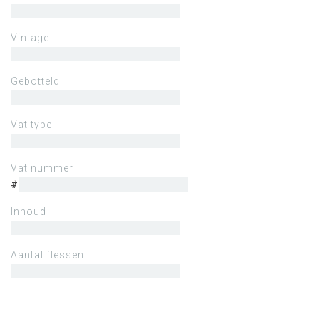
Vintage
Gebotteld
Vat type
Vat nummer
#
Inhoud
Aantal flessen