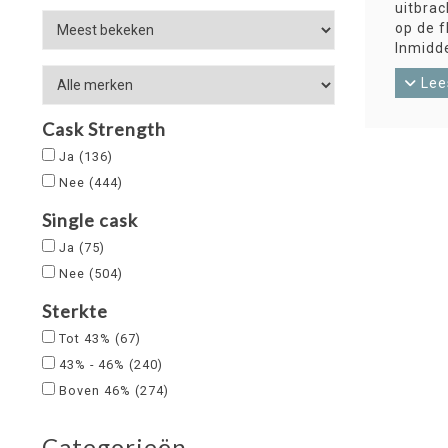
uitbrac
op de f
Inmidde
opnieuw
Lee
single 
Maar na
Cask Strength
bottling
Ja
(136)
Nee
(444)
Single cask
Ja
(75)
Nee
(504)
Sterkte
Tot 43%
(67)
43% - 46%
(240)
Boven 46%
(274)
Categorieën