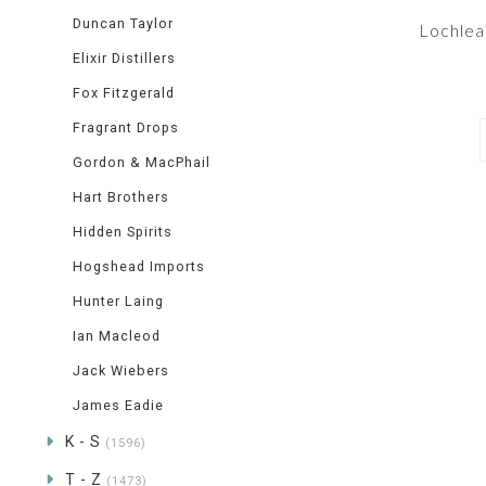
Duncan Taylor
Lochlea 
Elixir Distillers
Fox Fitzgerald
Fragrant Drops
Gordon & MacPhail
Hart Brothers
Hidden Spirits
Hogshead Imports
Hunter Laing
Ian Macleod
Jack Wiebers
James Eadie
K - S
(1596)
T - Z
(1473)