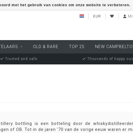
kkoord met het gebruik van cookies om onze website te verbeteren.
EUR
MI
TELAARS
OLD & RARE
TOP 25
NEW CAMPBELT
Trusted and safe
Thousands of happy cu
tillery bottling is een botteling door de whiskydistilleerd
ngen of OB. Tot in de jaren ’70 van de vorige eeuw waren er ma