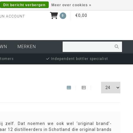
Dit bericht verbergen
Meer over cookies »
€0,00
0
JN ACCOUNT
OWN
MERKEN
stomers
Independent bottler specialist
erij zelf. Dat noemen we ook wel ‘original brand’-
ar 12 distilleerders in Schotland die original brands