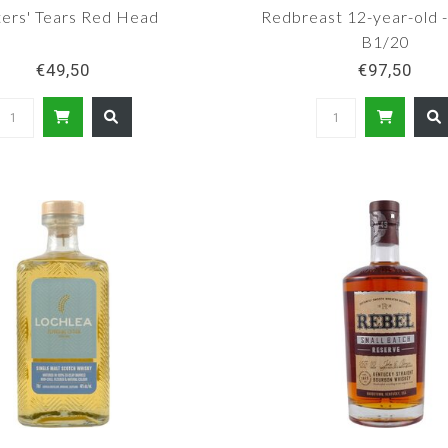
ters' Tears Red Head
Redbreast 12-year-old -
B1/20
€49,50
€97,50