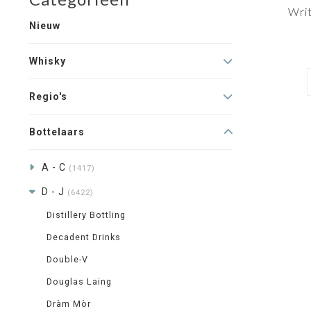
Wri
Nieuw
Whisky
Regio's
Bottelaars
A - C
(1417)
D - J
(6422)
Distillery Bottling
Decadent Drinks
Double-V
Douglas Laing
Dràm Mòr