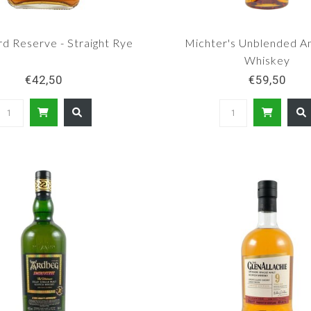
d Reserve - Straight Rye
Michter's Unblended A
Whiskey
€42,50
€59,50