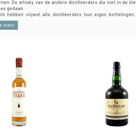
hten. De whisky van de andere distilleerders die niet in de b
les gedaan.
ls hebben vrijwel alle distilleerders hun eigen bottelinge
 in standaardkwaliteit worden uitgebracht, of speciale bott
s meer
cask releases.
ast de OB’s verschijnen er van alle distilleerderijen ook n
s (IB).