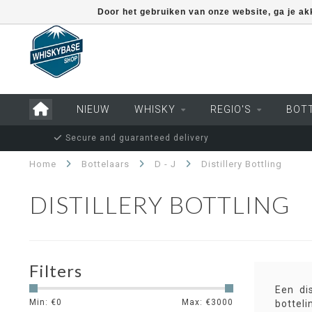
Door het gebruiken van onze website, ga je a
NIEUW
WHISKY
REGIO'S
BOT
Secure and guaranteed delivery
Home
Bottelaars
D - J
Distillery Bottling
DISTILLERY BOTTLING
Filters
Een dis
Min: €
0
Max: €
3000
botteli