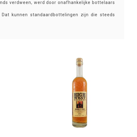
lends verdween, werd door onafhankelijke bottelaars
n. Dat kunnen standaardbottelingen zijn die steeds
elingen in beperkte oplage. Soms zelfs gaat het om
og steeds onafhankelijke bottelingen of independent