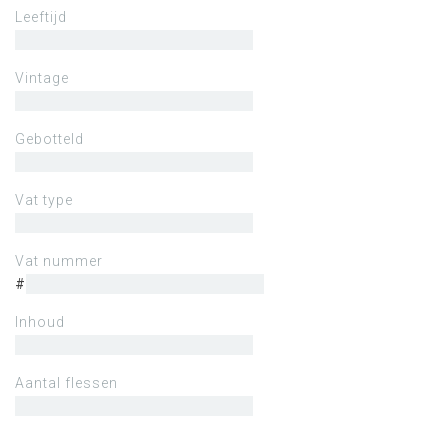
Leeftijd
Vintage
Gebotteld
Vat type
Vat nummer
#
Inhoud
Aantal flessen