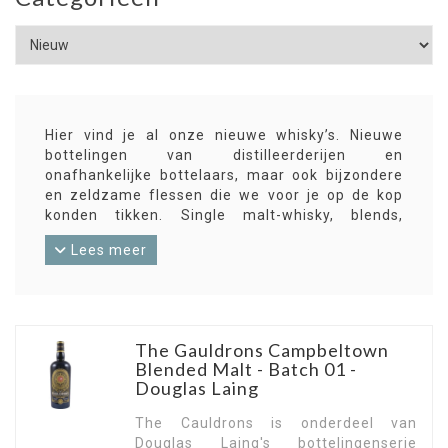
Hier vind je al onze nieuwe whisky’s. Nieuwe
bottelingen van distilleerderijen en
onafhankelijke bottelaars, maar ook bijzondere
en zeldzame flessen die we voor je op de kop
konden tikken. Single malt-whisky, blends,
bourbon en meer uit alle windstreken. Sommige
Lees meer
nieuwe aanwinsten zijn alweer verdwenen
voordat je het weet! Abonneer je daarom op
onze nieuwsbrief voor informatie over de
interessantste nieuwe whisky’s en kijk
regelmatig op deze pagina.
The Gauldrons Campbeltown
Blended Malt - Batch 01 -
Douglas Laing
The Cauldrons is onderdeel van
Douglas Laing's bottelingenserie