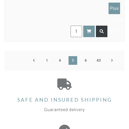
Plus
members
only
1
4
5
6
43
SAFE AND INSURED SHIPPING
Guaranteed delivery