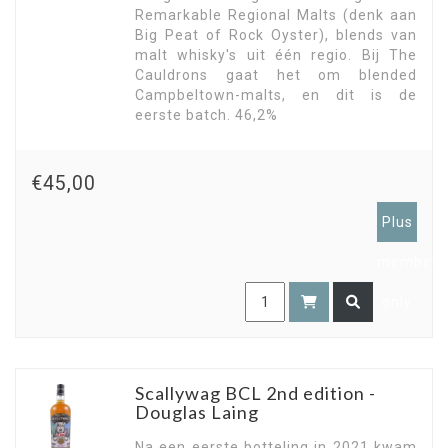
Remarkable Regional Malts (denk aan
Big Peat of Rock Oyster), blends van
malt whisky's uit één regio. Bij The
Cauldrons gaat het om blended
Campbeltown-malts, en dit is de
eerste batch. 46,2%
€45,00
Plus
members
only
Scallywag BCL 2nd edition -
Douglas Laing
Na een eerste botteling in 2021 kwam