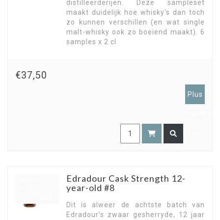
distilleerderijen. Deze sampleset
maakt duidelijk hoe whisky's dan toch
zo kunnen verschillen (en wat single
malt-whisky ook zo boeiend maakt). 6
samples x 2 cl
€37,50
Plus
members
only
Edradour Cask Strength 12-
Niet
year-old #8
op
voorraad
Dit is alweer de achtste batch van
Edradour's zwaar gesherryde, 12 jaar