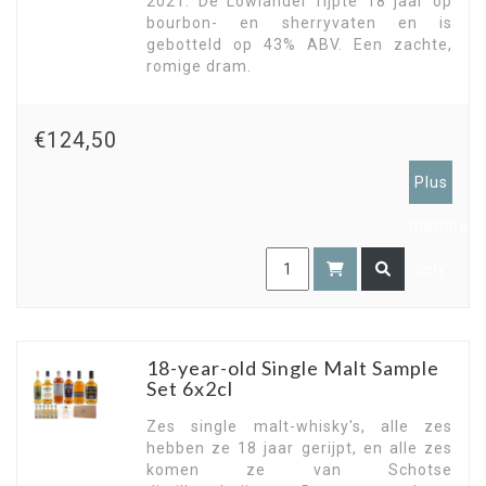
2021. De Lowlander rijpte 18 jaar op
bourbon- en sherryvaten en is
gebotteld op 43% ABV. Een zachte,
romige dram.
€124,50
Plus
members
only
18-year-old Single Malt Sample
Set 6x2cl
Zes single malt-whisky's, alle zes
hebben ze 18 jaar gerijpt, en alle zes
komen ze van Schotse