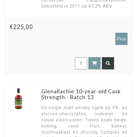
beroemde Zuidpoolexpeditie.
Gebotteld in 2011 op 47,3% ABV.
€225,00
Plus
members
only
Glenallachie 10-year-old Cask
Strength - Batch 13
De single malt-whisky rijpte op PX- en
oloroso-sherryvaten, rodewijn- en
nieuw eiken-vaten. Tonen zoals heide,
honing, rood fruit, kaneel,
nootmuskaat en chocola. Complex en