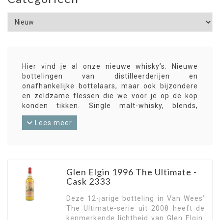
Hier vind je al onze nieuwe whisky’s. Nieuwe
bottelingen van distilleerderijen en
onafhankelijke bottelaars, maar ook bijzondere
en zeldzame flessen die we voor je op de kop
konden tikken. Single malt-whisky, blends,
bourbon en meer uit alle windstreken. Sommige
Lees meer
nieuwe aanwinsten zijn alweer verdwenen
voordat je het weet! Abonneer je daarom op
onze nieuwsbrief voor informatie over de
interessantste nieuwe whisky’s en kijk
regelmatig op deze pagina.
Glen Elgin 1996 The Ultimate -
Cask 2333
Deze 12-jarige botteling in Van Wees’
The Ultimate-serie uit 2008 heeft de
kenmerkende lichtheid van Glen Elgin.