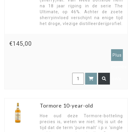
(sherry)vat. Van Wees bottelde hem
na 18 jaar rijping in de serie The
Ultimate, op 46%. Achter de zoete
sherryinvloed verschijnt na enige tijd
het droge, vlezige distilleerderijprofiel.
€145,00
Plus
members
only
Tormore 10-year-old
Hoe oud deze Tormore-botteling
precies is, weten we niet. Hij is uit de
tijd dat de term 'pure malt' i.p.v. 'single