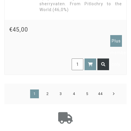
sherryvaten. From Pitlochry to the
World.(46,0%)
€45,00
Plus
members
only
1
2
3
4
5
44