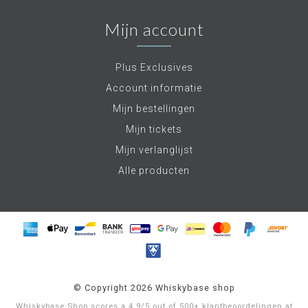
Mijn account
Plus Exclusives
Account informatie
Mijn bestellingen
Mijn tickets
Mijn verlanglijst
Alle producten
© Copyright 2026 Whiskybase shop
Whiskybase Shop
scores a
4.9
/
5
out of
500+
klantbeoordelingen at